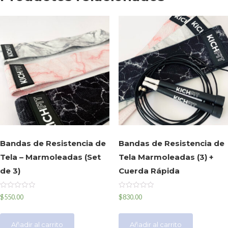
Bandas de Resistencia de
Bandas de Resistencia de
Tela – Marmoleadas (Set
Tela Marmoleadas (3) +
de 3)
Cuerda Rápida
Valorado
Valorado
$
550.00
$
830.00
en
en
0
0
de
de
5
5
Añadir al carrito
Añadir al carrito