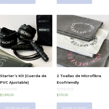
Starter’s Kit (Cuerda de
2 Toallas de Microfibra
PVC Ajustable)
Ecofriendly
Valorado
Valorado
$
1,890.00
$
370.00
en
en
0
0
de
de
5
5
Añadir al carrito
Añadir al carrito